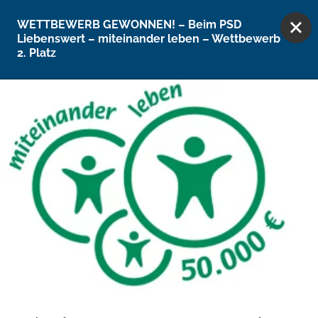
Direkt zum Inhalt wechseln
Vielfach ausgezeichnet
WETTBEWERB GEWONNEN! – Beim PSD
Liebenswert – miteinander leben – Wettbewerb
2. Platz
Online-Beratung
Aktuelles