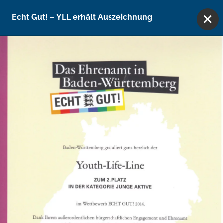
Direkt zum Inhalt wechseln
Vielfach ausgezeichnet
Echt Gut! – YLL erhält Auszeichnung
Online-Beratung
Aktuelles