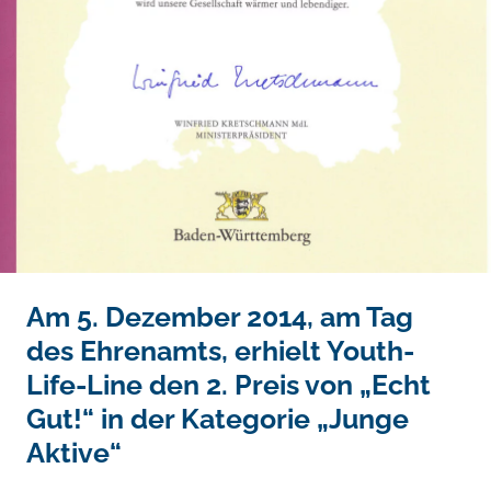
FERIENSPRECHZEITEN
Am 5. Dezember 2014, am Tag
des Ehrenamts, erhielt Youth-
Life-Line den 2. Preis von „Echt
Wir suchen DICH! Werde Teil des Teams.
Gut!“ in der Kategorie „Junge
Aktive“