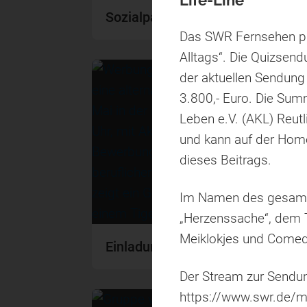
Life-Line
Sozialpartner Erbe Lauf 2024
Das SWR Fernsehen pr
Alltags“. Die Quizsen
der aktuellen Sendung
3.800,- Euro. Die Sum
Leben e.V. (AKL) Reut
und kann auf der Hom
dieses Beitrags.
Im Namen des gesamten
„Herzenssache“, dem T
Meiklokjes und Comedi
Einladung zum Tigers Career Day
Der Stream zur Sendun
https://www.swr.de/m