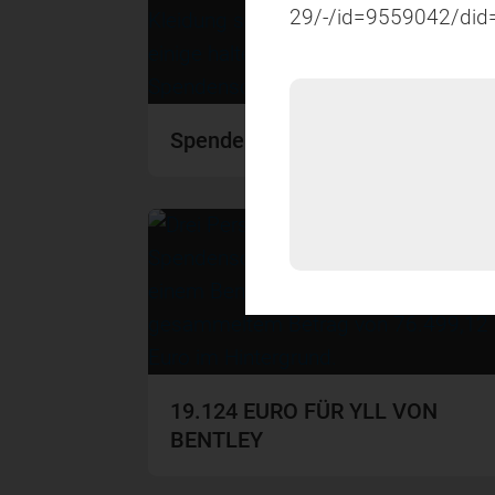
29/-/id=9559042/did
Spendenübergabe
19.124 EURO FÜR YLL VON
BENTLEY