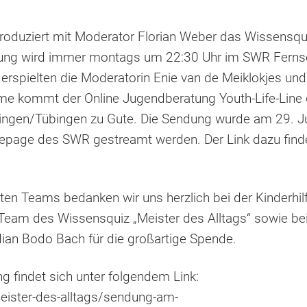
Weihnachtsferien
oduziert mit Moderator Florian Weber das Wissensqui
dung wird immer montags um 22:30 Uhr im SWR Fernse
 erspielten die Moderatorin Enie van de Meiklokjes 
me kommt der Online Jugendberatung Youth-Life-Line 
lingen/Tübingen zu Gute. Die Sendung wurde am 29. Ju
epage des SWR gestreamt werden. Der Link dazu find
 Teams bedanken wir uns herzlich bei der Kinderhil
eam des Wissensquiz „Meister des Alltags“ sowie bei
Neue Flyer, Aufkleber und
Visitenkarten
an Bodo Bach für die großartige Spende.
g findet sich unter folgendem Link:
eister-des-alltags/sendung-am-