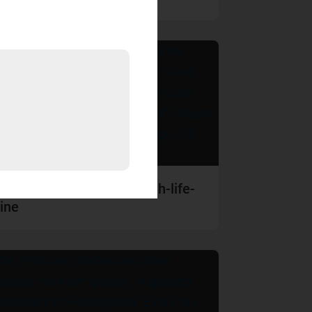
20-jähriges Jubiläum Youth-life-
line