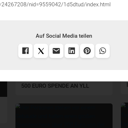
=24267208/nid=9559042/1d5dtud/index.html
Auf Social Media teilen
Neues Beratungssystem im Mai
500 EURO SPENDE AN YLL