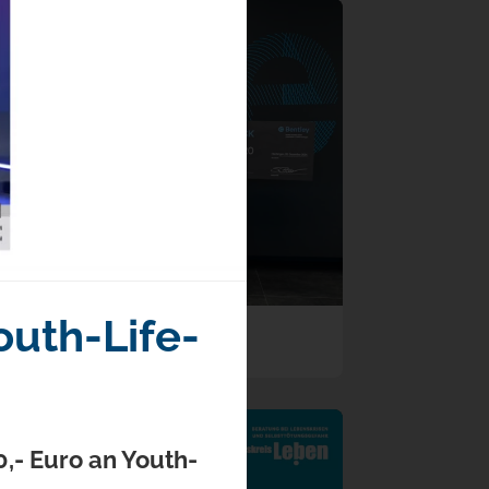
outh-Life-
DANKE, BENTLEY!
,- Euro an Youth-