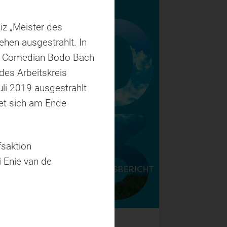
z „Meister des
hen ausgestrahlt. In
und Comedian Bodo Bach
des Arbeitskreis
li 2019 ausgestrahlt
et sich am Ende
fsaktion
 Enie van de
Jahresbericht 2023