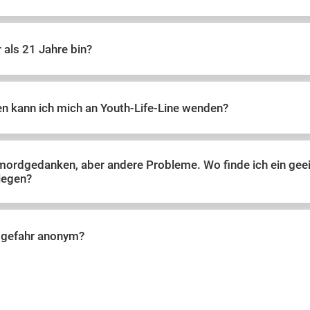
r als 21 Jahre bin?
n kann ich mich an Youth-Life-Line wenden?
tmordgedanken, aber andere Probleme. Wo finde ich ein ge
iegen?
idgefahr anonym?
f eine Antwort warten?