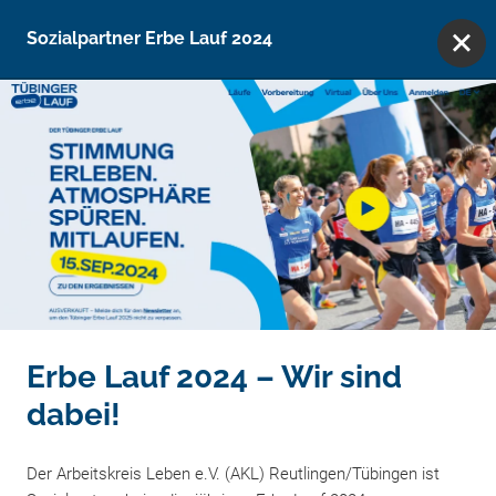
Direkt zum Inhalt wechseln
Vielfach ausgezeichnet
Sozialpartner Erbe Lauf 2024
Online-Beratung
Aktuelles
Erbe Lauf 2024 – Wir sind
dabei!
Der Arbeitskreis Leben e.V. (AKL) Reutlingen/Tübingen ist