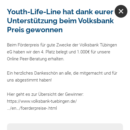
Direkt zum Inhalt wechseln
Vielfach ausgezeichnet
Youth-Life-Line hat dank eurer
Unterstützung beim Volksbank
Preis gewonnen
Online-Beratung
Beim Förderpreis für gute Zwecke der Volksbank Tübingen
eG haben wir den 4. Platz belegt und 1.000€ für unsere
Online Peer-Beratung erhalten.
Aktuelles
Ein herzliches Dankeschön an alle, die mitgemacht und für
uns abgestimmt haben!
Hier geht es zur Übersicht der Gewinner:
https://www.volksbank-tuebingen.de/
…/en…/foerderpreise-.html